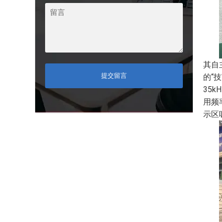
其自
提交留言
的“
35
用频
示区