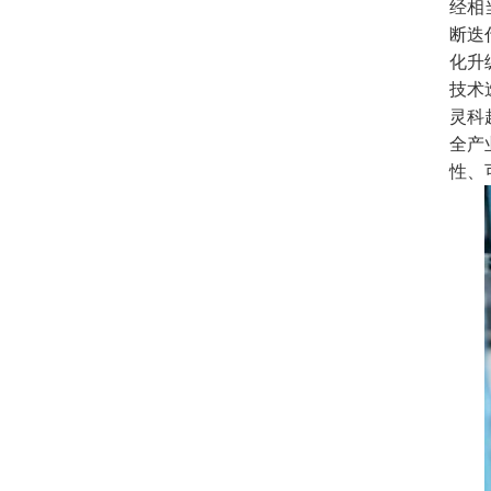
经相
断迭
化升
技术
灵科
全产
性、