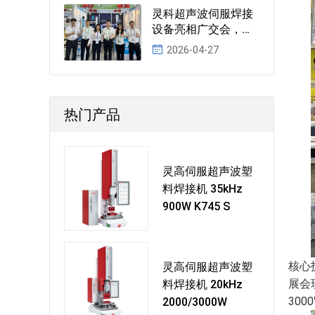
灵科超声波伺服焊接
设备亮相广交会，彰
显智能焊接领先实力
2026-04-27
热门产品
灵高伺服超声波塑
料焊接机 35kHz
900W K745 S
核心
灵高伺服超声波塑
展会现
料焊接机 20kHz
30
2000/3000W