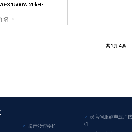
20-3 1500W 20kHz
介绍
共
1
页
4
条
航
灵高伺服超声波焊
机
超声波焊接机