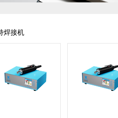
01【智能操作运行】全彩高清
01【智能操作运行】
触摸屏,数据可视化便捷操作调
触摸屏,数据可视化便
整02【适用机型更广】配套电
整02【适用机型更广
箱多种焊接模式,可通配手持焊
箱多种焊接模式,可通
接机及高频压机使用03【多种
接机及高频压机使用0
持焊接机
质焊接】20-...
材质焊接】20-...
灵科 手持式超声波焊接机
HG20-3 1500W 20kHz
01【智能操作运行】配置4.3