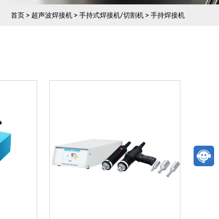
全彩高清
01【智能操作运行】配置4.3
捷操作调
寸全彩高清触摸屏,数据可视化
首页
>
超声波焊接机
>
手持式焊接机/切割机
>
手持焊接机
】配套电
便捷操作调整02【适用机型更
配手持焊
广】配套电箱多种焊接模式,可
3【多种
通配手持焊接机及高频压机使
用03【多种材质...