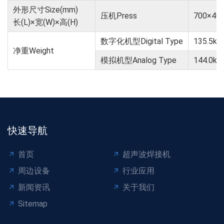
外形尺寸Size(mm)
压机Press
700×40
长(L)×宽(W)×高(H)
数字化机型Digital Type
135.5kg
净重Weight
模拟机型Analog Type
144.0kg
快速导航
首页
超声波焊接机
周边设备
行业应用
新闻资讯
关于我们
Sitemap