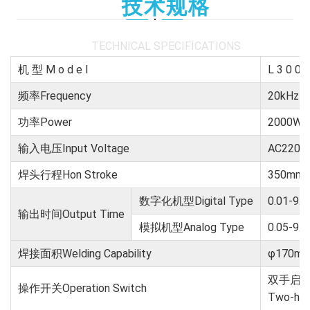
技术规格
TECHNICAL SPECIFICATIONS
机 型 M o d e l
L 3 0 0
频率Frequency
20kHz
功率Power
2000W
输入电压Input Voltage
AC220V
焊头行程Hon Stroke
350mm
数字化机型Digital Type
0.01-9.9
输出时间Output Time
模拟机型Analog Type
0.05-9.9
焊接面积Welding Capability
φ170m
双手启
操作开关Operation Switch
Two-hand