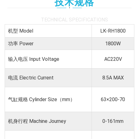
技术规格
TECHNICAL SPECIFICATIONS
机型 Model
LK-RH1800
功率 Power
1800W
输⼊电压 Input Voltage
AC220V
电流 Electric Current
8.5A MAX
⽓缸规格 Cylinder Size（mm）
63×200-70
机⾝⾏程 Machine Journey
0-161mm