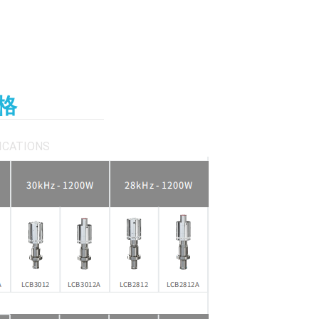
格
ICATIONS