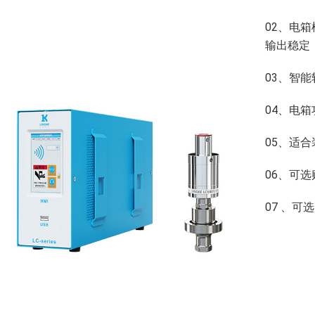
02、电
输出稳定
03、智
04、电
05、适
06、可
07 、