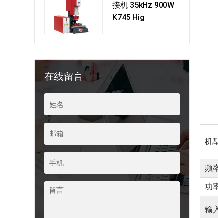
接机 35kHz 900W
K745 Hig
在线留言
机
频
功
输