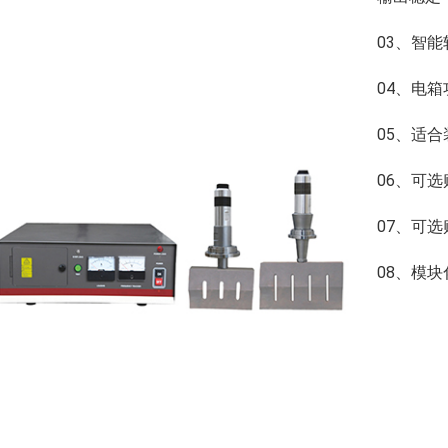
03、智
04、电
05、适
06、可
07、可
08、模