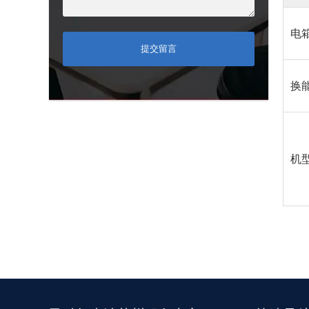
电
提交留言
换
机