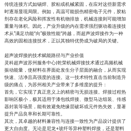
传统连接方式如锡焊、胶粘或机械紧固，在应对这些新需求
时逐渐显现局限。例如，高温可能损伤精密电子元件，胶粘
剂存在老化风险和挥发性有机物排放，机械连接则可能增加
重量与体积。因此，产业升级的内在需求强烈驱动着连接技
术从“满足功能”向“极致性能”跨越，而超声波焊接作为一种
高效的固相连接技术，正以其独特优势成为破局的关键。
超声波焊接的技术赋能路径与产业价值
灵科超声波苏州服务中心|乾荣机械焊接技术通过高频机械
振动能量，使材料在界面处发生分子层面的融合，从而实现
快速、洁净且高强度的连接。这一技术特性直击当前制造升
级的痛点，为苏州相关产业带来了多维度的提升：
首先，它实现了真正意义上的精密与无损连接。焊接过程热
影响区极小，极其适用于漆包线焊接、微型马达组装、传感
器封装等场景，能有效避免绝缘层破坏或元件热失效，显著
提升产品良率和长期可靠性。
其次，其卓越的材料兼容性与连接一致性为产品设计提供了
更大自由度。无论是尼龙+玻纤等异种塑料焊接，还是塑料