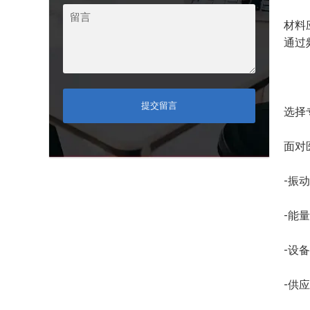
材料
通过
提交留言
选择
面对
-振
-能
-设
-供