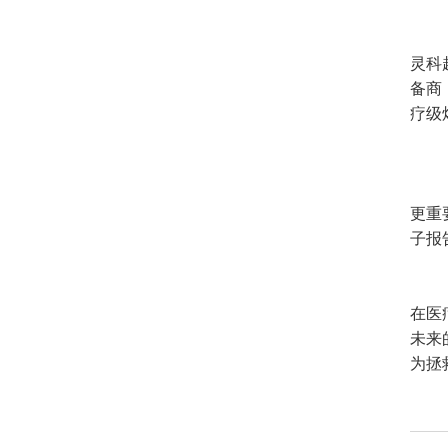
灵科
备商
疗级
更重
子报
在医
未来
为拯