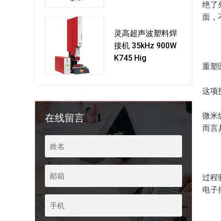
绝了
面，
灵高超声波塑料焊
接机 35kHz 900W
K745 Hig
重塑
这项
微米
在线留言
而言
过程
电子