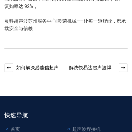
复购率达 92% 。
灵科超声波苏州服务中心|乾荣机械——让每一道焊缝，都承
载安全与信赖！
如何解决必能信超声
解决快易达超声波焊
波焊接机增幅器断裂
接机参数自动跳变，
问题？
灵科超声波苏州服务
中心为
快速导航
首页
超声波焊接机