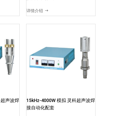
定03、
扰，确保超声波输出稳定03、
箱与换
智能软件调频，保障电箱与换
详情介绍
能器谐振频率04、电...
灵科超声波焊
15kHz-4000W 模拟 灵科超声波焊
接自动化配套