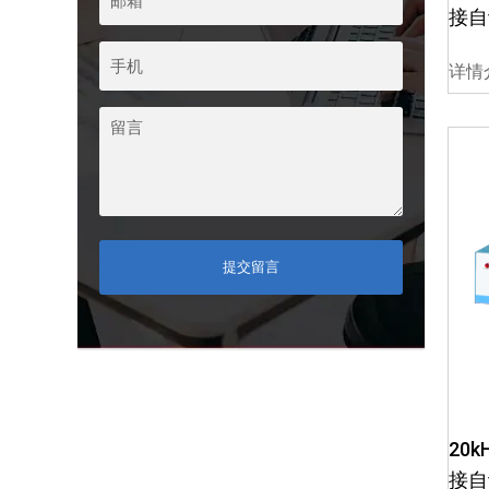
接自
详情
提交留言
20
接自