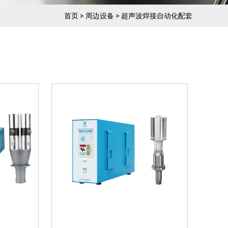
波稳定，
01、电箱出力大，发波稳定，
箱模块化
可长时间工作02、电箱模块化
首页
>
周边设备
>
超声波焊接自动化配套
信号干
电路设计，减少超声电信号干
定03、
扰，确保超声波输出稳定03、
箱与换
智能软件调频，保障电箱与换
能器谐振频率04、电...
灵科超声
15kHz-3200W 数字 灵科超声
波焊接自动化配套
波稳定，
01、电箱出力大，发波稳定，