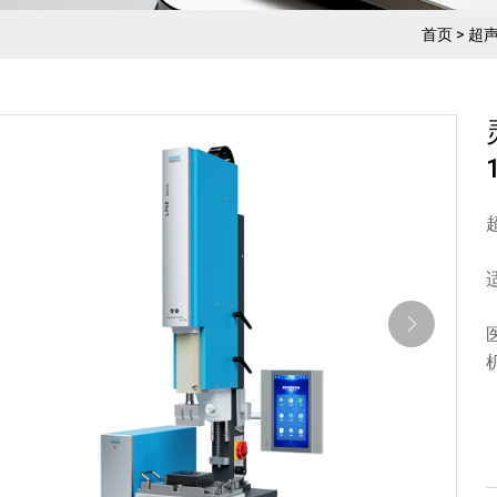
首页
>
超
适