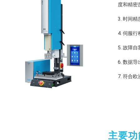
度和精密
3. 时间精
4. 伺服
5. 故
6. 数
7. 符合
主要功