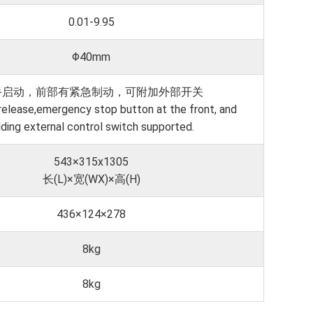
0.01-9.95
Φ40mm
手启动，前部有紧急制动，可附加外部开关
elease,emergency stop button at the front, and
ding external control switch supported.
543×315x1305
长(L)×宽(WX)×高(H)
436×124×278
8kg
8kg