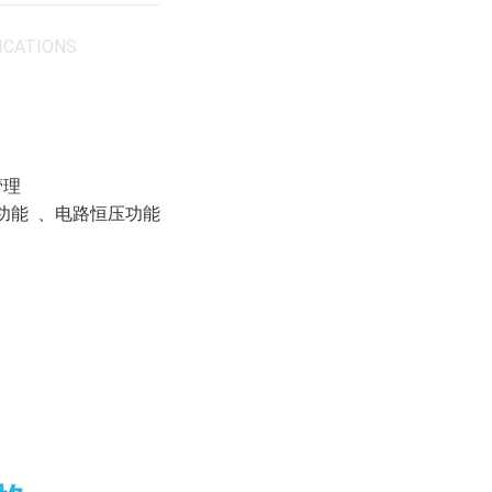
ICATIONS
管理
频功能 、电路恒压功能
式