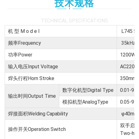
技术规格
TECHNICAL SPECIFICATIONS
机 型 M o d e l
L745 S
频率Frequency
35kHz
功率Power
1200W
输入电压Input Voltage
AC220V
焊头行程Horn Stroke
350mm
数字化机型Digital Type
0.01-9.9
输出时间Output Time
模拟机型AnalogType
0.05-9.9
焊接面积Welding Capability
φ40mm
双手启
操作开关Operation Switch
Two-hand