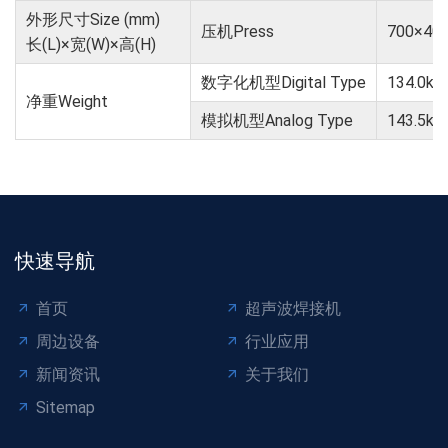
外形尺寸Size (mm)
压机Press
700×40
长(L)×宽(W)×高(H)
数字化机型Digital Type
134.0kg
净重Weight
模拟机型Analog Type
143.5kg
快速导航
首页
超声波焊接机
周边设备
行业应用
新闻资讯
关于我们
Sitemap