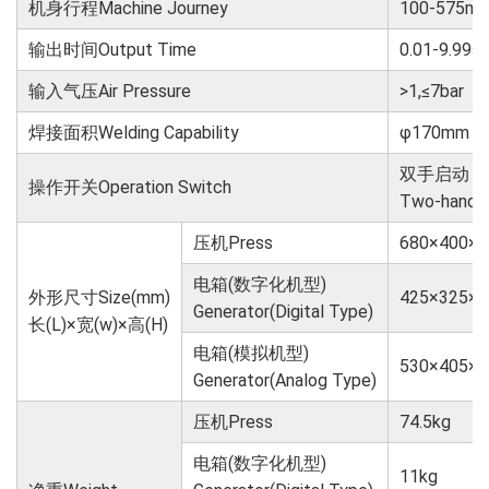
机身行程Machine Journey
100-575m
输出时间Output Time
0.01-9.99s
输入气压Air Pressure
>1,≤7bar
焊接面积Welding Capability
φ170mm
双手启动，
操作开关Operation Switch
Two-hand re
压机Press
680×400×1
电箱(数字化机型)
外形尺寸Size(mm)
425×325×1
Generator(Digital Type)
长(L)×宽(w)×高(H)
电箱(模拟机型)
530×405×1
Generator(Analog Type)
压机Press
74.5kg
电箱(数字化机型)
11kg