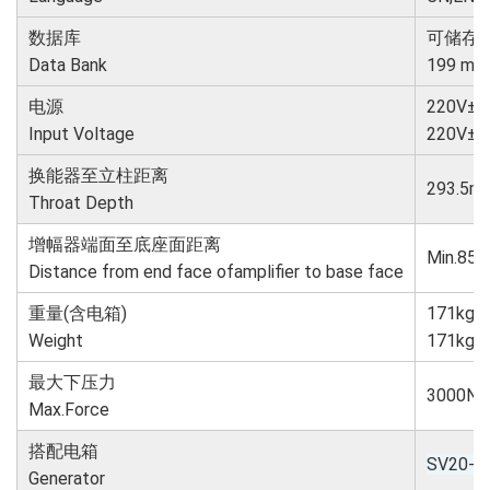
数据库
可储存1
Data Bank
199 me
电源
220V±
Input Voltage
220V±1
换能器至立柱距离
293.5m
Throat Depth
增幅器端面至底座面距离
Min.85
Distance from end face of
amplifier to base face
重量(含电箱)
171kg
Weight
171kg w
最大下压力
3000
Max.Force
搭配电箱
SV20-2
Generator