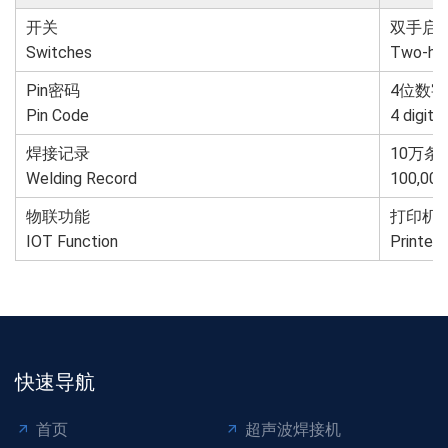
开关
双手启
Switches
Two-han
Pin密码
4位数
Pin Code
4 digit
焊接记录
10万条
Welding Record
100,000 
物联功能
打印机
IOT Function
Printer 
快速导航
首页
超声波焊接机