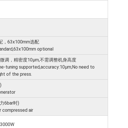
标配，63x100mm选配
ndard,63x100mm optional
m,可微调，精密度10μm,不需调整机身高度
e-tuning supported,accuracy:10μm;
No need to
ght of the press.
)
enerator
力6bar时)
r compressed air
/3000W