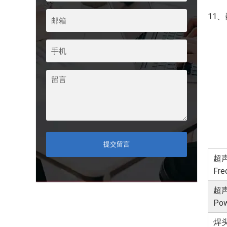
11
提交留言
超
Fre
超
Po
焊