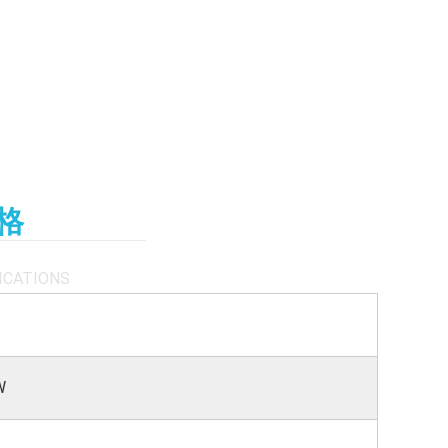
格
ICATIONS
W