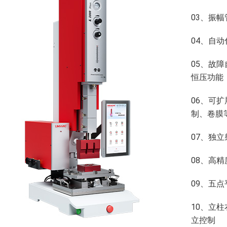
03、振
04、自
05、故
恒压功能
06、可
制、卷膜
07、独
08、高
09、五
10、立
立控制