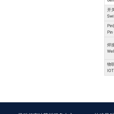
Gen
开
Swi
Pi
Pin
焊
Wel
物
IOT