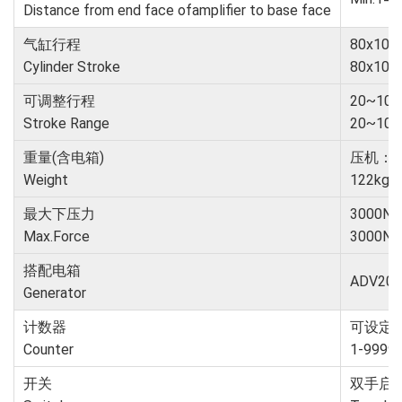
Distance from end face of
amplifier to base face
气缸行程
80x10
Cylinder Stroke
80x100m
可调整行程
20~1
Stroke Range
20~100m
重量(含电箱)
压机：12
Weight
122kg w
最大下压力
3000N
Max.Force
3000N a
搭配电箱
ADV20-
Generator
计数器
可设定范围
Counter
1-9999
开关
双手启