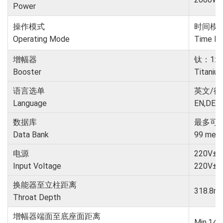
Power
操作模式
时间模
Operating Mode
Time M
增幅器
钛：1:11:
Booster
Titanium
语言选单
英文/德
Language
EN,DE,ES
数据库
最多可
Data Bank
99 memo
电源
220V±
Input Voltage
220V±1
换能器至立柱距离
318.8m
Throat Depth
增幅器端面至底座面距离
Min.14